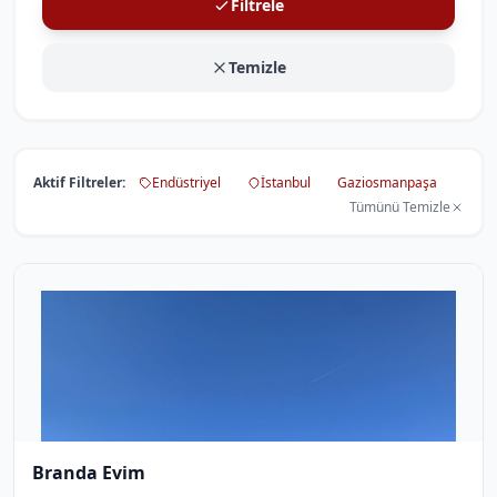
Filtrele
Temizle
Aktif Filtreler:
Endüstriyel
İstanbul
Gaziosmanpaşa
Tümünü Temizle
Branda Evim