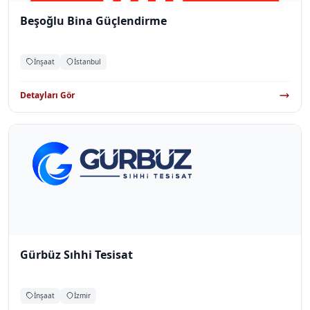
Beşoğlu Bina Güçlendirme
İnşaat
İstanbul
Detayları Gör
Gürbüz Sıhhi Tesisat
İnşaat
İzmir