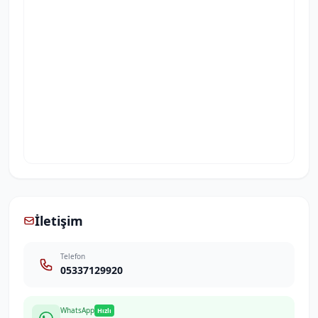
İletişim
Telefon
05337129920
WhatsApp
Hızlı