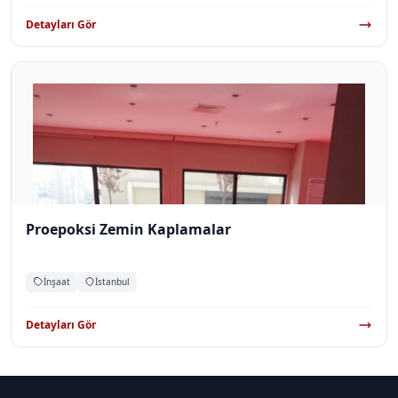
Detayları Gör
Proepoksi Zemin Kaplamalar
İnşaat
İstanbul
Detayları Gör