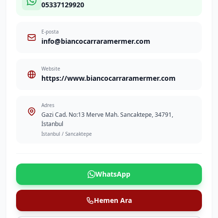
05337129920
E-posta
info@biancocarraramermer.com
Website
https://www.biancocarraramermer.com
Adres
Gazi Cad. No:13 Merve Mah. Sancaktepe, 34791,
İstanbul
İstanbul / Sancaktepe
WhatsApp
Hemen Ara