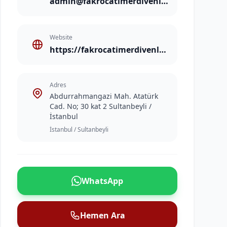
admin@fakrocatimerdivenleri.com
Website
https://fakrocatimerdivenleri.com
Adres
Abdurrahmangazi Mah. Atatürk
Cad. No; 30 kat 2 Sultanbeyli /
İstanbul
İstanbul / Sultanbeyli
WhatsApp
Hemen Ara