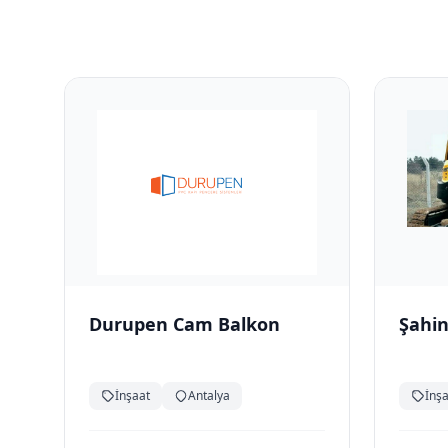
Durupen Cam Balkon
Şahin
İnşaat
Antalya
İnş