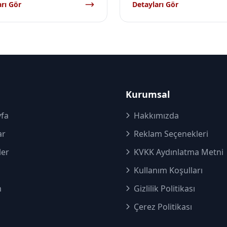
rı Gör
Detayları Gör
Kurumsal
fa
Hakkımızda
ar
Reklam Seçenekleri
ler
KVKK Aydınlatma Metni
Kullanım Koşulları
m
Gizlilik Politikası
Çerez Politikası