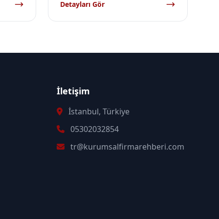
Detayları Gör
İletişim
İstanbul, Türkiye
05302032854
tr@kurumsalfirmarehberi.com