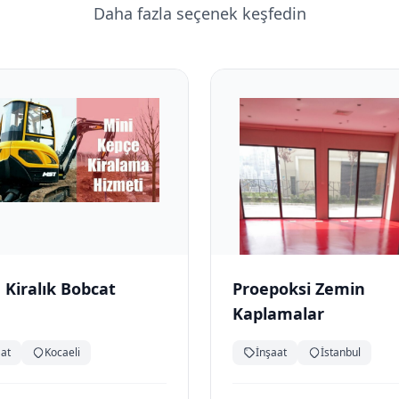
Daha fazla seçenek keşfedin
 Kiralık Bobcat
Proepoksi Zemin
Kaplamalar
aat
Kocaeli
İnşaat
İstanbul