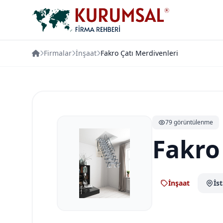
Firmalar
İnşaat
Fakro Çatı Merdivenleri
79 görüntülenme
Fakro
İnşaat
İs