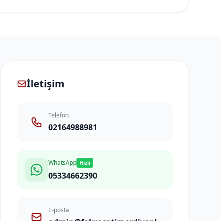
İletişim
Telefon
02164988981
WhatsApp
Hızlı
05334662390
E-posta