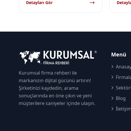
Detayları Gör
Detayla
Menü
Anasay
Kurumsal firma rehberi ile
Firmal
markanızın dijital gücünü artırın!
Sektör
Şirketinizi kaydedin, arama
sonuçlarında en öne çıkın ve yeni
Blog
müşterilere saniyeler içinde ulaşın.
İletişi