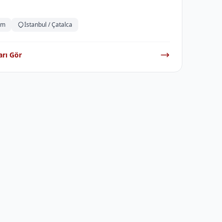
im
İstanbul / Çatalca
arı Gör