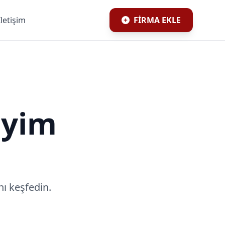
İletişim
FİRMA EKLE
iyim
ı keşfedin.