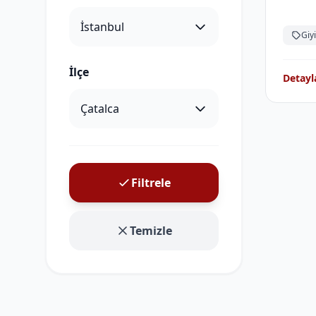
Giy
İlçe
Detayl
Filtrele
Temizle