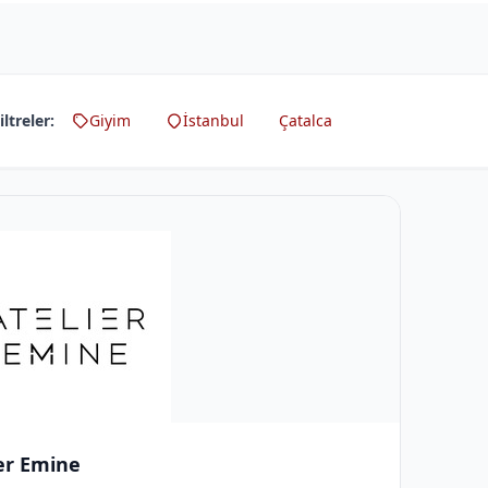
iltreler:
Giyim
İstanbul
Çatalca
er Emine