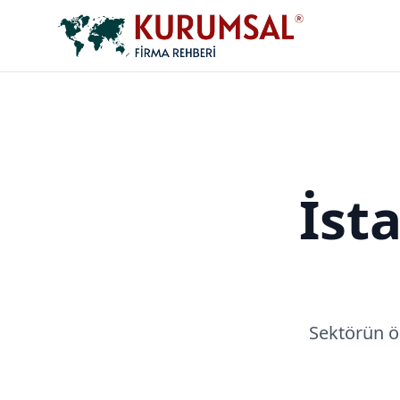
İst
Sektörün ö