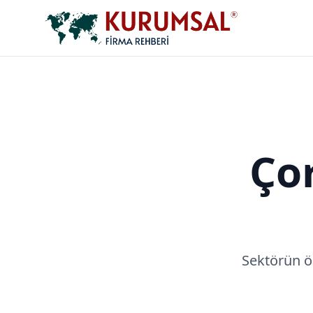
Ço
Sektörün ö