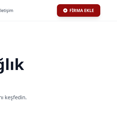
İletişim
FİRMA EKLE
lık
ı keşfedin.