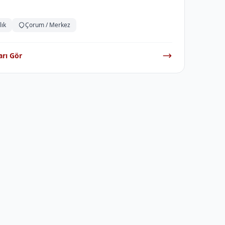
lık
Çorum / Merkez
arı Gör