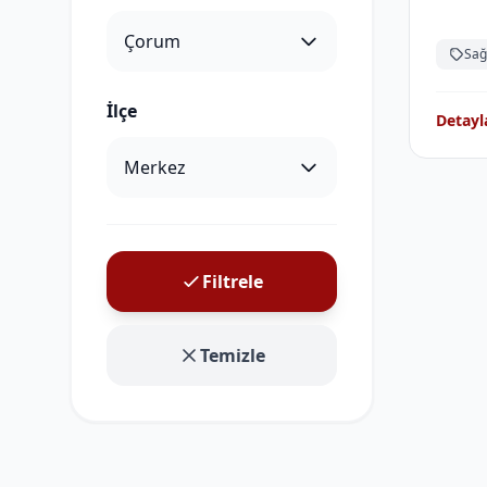
Sağ
İlçe
Detayl
Filtrele
Temizle