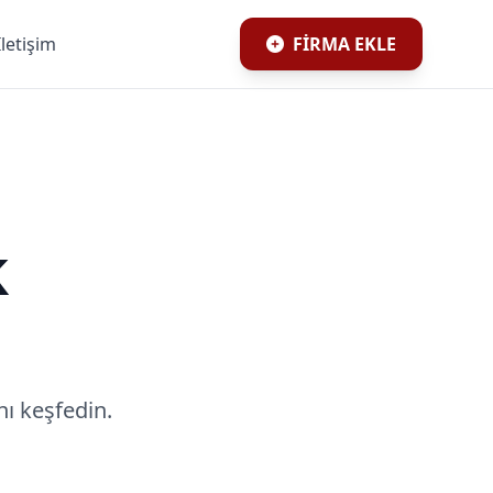
İletişim
FİRMA EKLE
k
ı keşfedin.