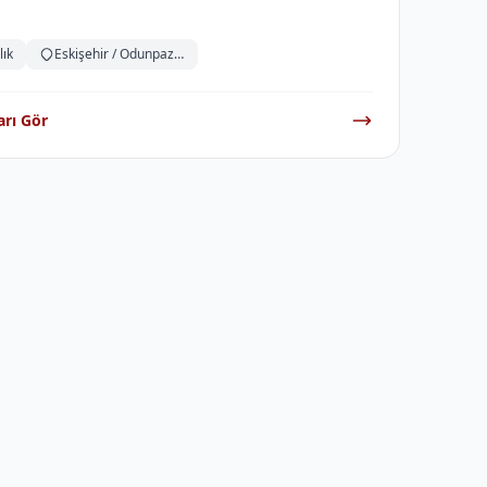
lık
Eskişehir / Odunpazarı
arı Gör