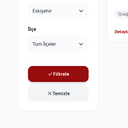
Sağ
İlçe
Detayl
Filtrele
Temizle