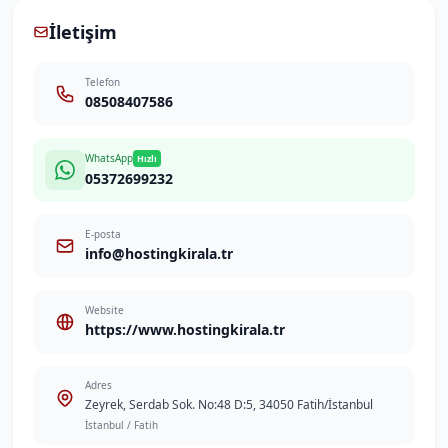
İletişim
Telefon
08508407586
WhatsApp
Hızlı
05372699232
E-posta
info@hostingkirala.tr
Website
https://www.hostingkirala.tr
Adres
Zeyrek, Serdab Sok. No:48 D:5, 34050 Fatih/İstanbul
İstanbul / Fatih